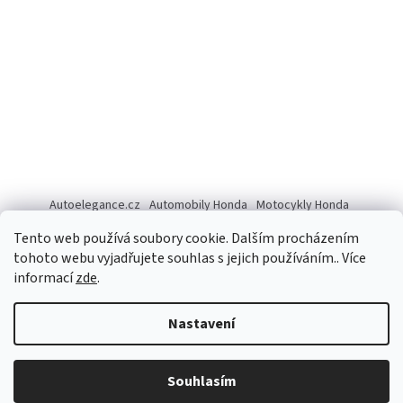
Autoelegance.cz
Automobily Honda
Motocykly Honda
ISUZU D-MAX
Tento web používá soubory cookie. Dalším procházením
tohoto webu vyjadřujete souhlas s jejich používáním.. Více
informací
zde
.
Vytvořil Shoptet
Nastavení
Copyright 2026
Autoelegance Brno s.r.o.
. Všechna práva
Souhlasím
vyhrazena.