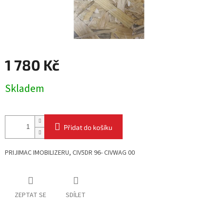
1 780 Kč
Měrná
Skladem
cena:
Přidat do košíku
PRIJIMAC IMOBILIZERU, CIV5DR 96- CIVWAG 00
ZEPTAT SE
SDÍLET