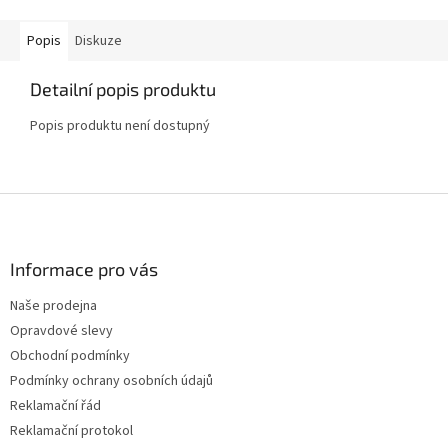
Popis
Diskuze
Detailní popis produktu
Popis produktu není dostupný
Z
á
p
a
Informace pro vás
t
Naše prodejna
í
Opravdové slevy
Obchodní podmínky
Podmínky ochrany osobních údajů
Reklamační řád
Reklamační protokol