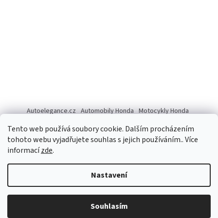
Autoelegance.cz
Automobily Honda
Motocykly Honda
ISUZU D-MAX
Tento web používá soubory cookie. Dalším procházením
tohoto webu vyjadřujete souhlas s jejich používáním.. Více
informací
zde
.
Vytvořil Shoptet
Nastavení
Copyright 2026
Autoelegance Brno s.r.o.
. Všechna práva
Souhlasím
vyhrazena.