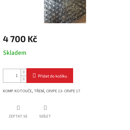
4 700 Kč
Měrná
Skladem
cena:
Přidat do košíku
KOMP. KOTOUČE, TŘENÍ,
CRVPE 13- CRVPE 17
ZEPTAT SE
SDÍLET