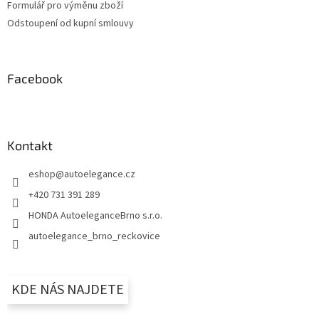
Formulář pro výměnu zboží
Odstoupení od kupní smlouvy
Facebook
Kontakt
eshop
@
autoelegance.cz
+420 731 391 289
HONDA AutoeleganceBrno s.r.o.
autoelegance_brno_reckovice
KDE NÁS NAJDETE