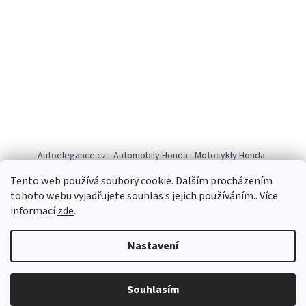
Autoelegance.cz
Automobily Honda
Motocykly Honda
ISUZU D-MAX
Tento web používá soubory cookie. Dalším procházením
tohoto webu vyjadřujete souhlas s jejich používáním.. Více
informací
zde
.
Vytvořil Shoptet
Nastavení
Copyright 2026
Autoelegance Brno s.r.o.
. Všechna práva
Souhlasím
vyhrazena.