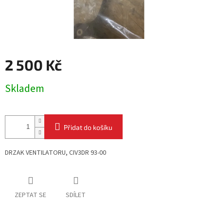
2 500 Kč
Měrná
Skladem
cena:
Přidat do košíku
DRZAK VENTILATORU, CIV3DR 93-00
ZEPTAT SE
SDÍLET