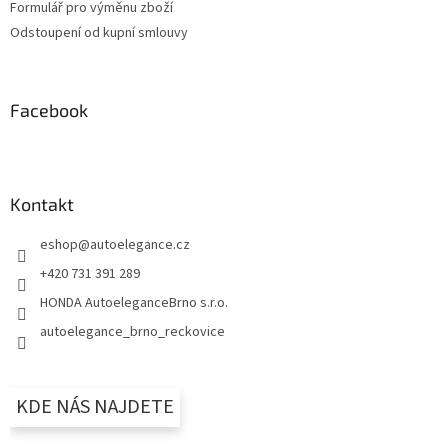
Formulář pro výměnu zboží
Odstoupení od kupní smlouvy
Facebook
Kontakt
eshop
@
autoelegance.cz
+420 731 391 289
HONDA AutoeleganceBrno s.r.o.
autoelegance_brno_reckovice
KDE NÁS NAJDETE