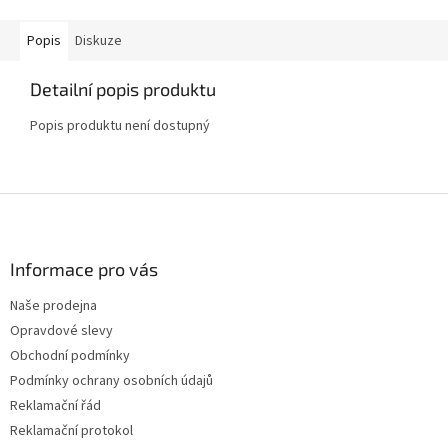
Popis
Diskuze
Detailní popis produktu
Popis produktu není dostupný
Z
á
p
a
Informace pro vás
t
Naše prodejna
í
Opravdové slevy
Obchodní podmínky
Podmínky ochrany osobních údajů
Reklamační řád
Reklamační protokol