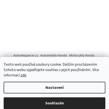
Autoelegance.cz
Automobily Honda
Motocykly Honda
ISUZU D-MAX
Tento web používá soubory cookie. Dalším procházením
tohoto webu vyjadřujete souhlas s jejich používáním.. Více
informací
zde
.
Vytvořil Shoptet
Nastavení
Copyright 2026
Autoelegance Brno s.r.o.
. Všechna práva
Souhlasím
vyhrazena.