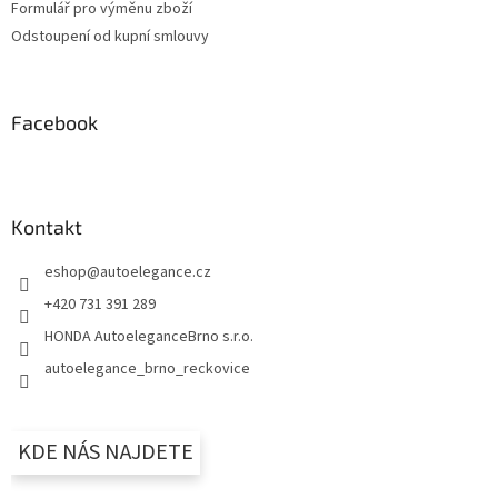
Formulář pro výměnu zboží
Odstoupení od kupní smlouvy
Facebook
Kontakt
eshop
@
autoelegance.cz
+420 731 391 289
HONDA AutoeleganceBrno s.r.o.
autoelegance_brno_reckovice
KDE NÁS NAJDETE