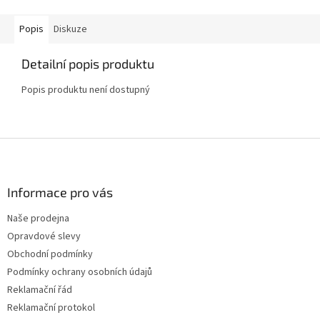
Popis
Diskuze
Detailní popis produktu
Popis produktu není dostupný
Z
á
p
a
Informace pro vás
t
Naše prodejna
í
Opravdové slevy
Obchodní podmínky
Podmínky ochrany osobních údajů
Reklamační řád
Reklamační protokol