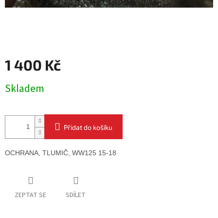
1 400 Kč
Měrná
Skladem
cena:
Přidat do košíku
OCHRANA, TLUMIČ, 
WW125 15-18
ZEPTAT SE
SDÍLET