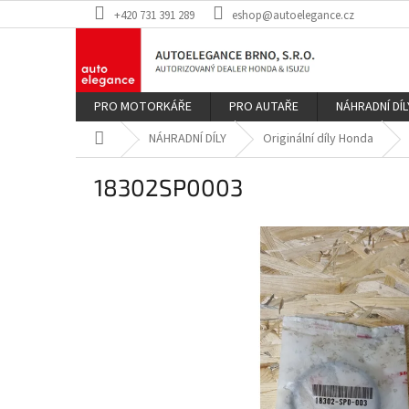
Přejít
+420 731 391 289
eshop@autoelegance.cz
na
obsah
PRO MOTORKÁŘE
PRO AUTAŘE
NÁHRADNÍ DÍL
Domů
NÁHRADNÍ DÍLY
Originální díly Honda
18302SP0003