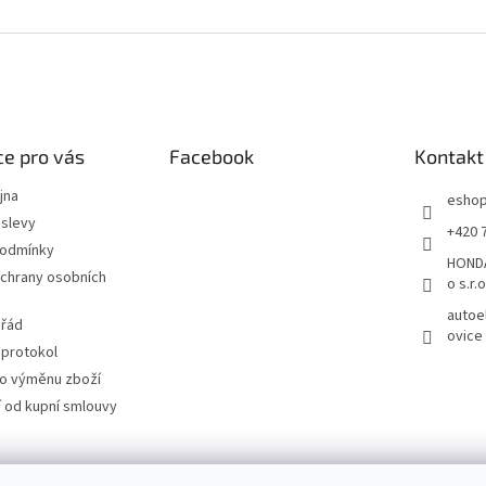
e pro vás
Facebook
Kontakt
jna
esho
slevy
+420 
podmínky
HONDA
chrany osobních
o s.r.o
autoe
 řád
ovice
 protokol
ro výměnu zboží
 od kupní smlouvy