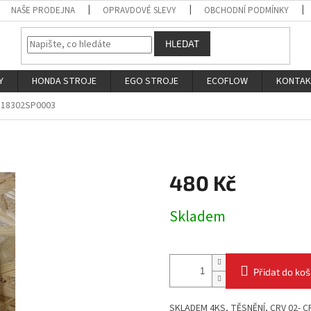
NAŠE PRODEJNA
OPRAVDOVÉ SLEVY
OBCHODNÍ PODMÍNKY
HLEDAT
Y
HONDA STROJE
EGO STROJE
ECOFLOW
KONTA
18302SP0003
480 Kč
Měrná
Skladem
cena:
Přidat do koš
SKLADEM 4KS, TĚSNĚNÍ,
CRV 02- C