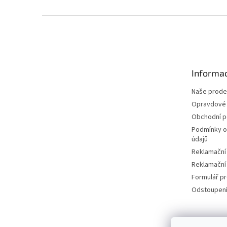
Z
á
p
a
t
Informac
í
Naše prode
Opravdové 
Obchodní 
Podmínky o
údajů
Reklamační
Reklamační
Formulář p
Odstoupení