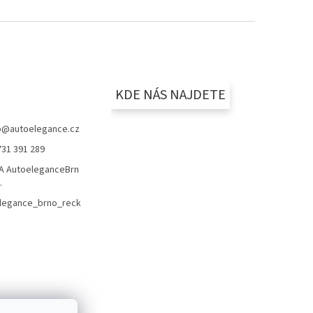
KDE NÁS NAJDETE
p
@
autoelegance.cz
731 391 289
 AutoeleganceBrn
.
legance_brno_reck