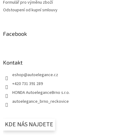
Formulář pro výměnu zboží
Odstoupení od kupní smlouvy
Facebook
Kontakt
eshop
@
autoelegance.cz
+420 731 391 289
HONDA AutoeleganceBrno s.r.o.
autoelegance_brno_reckovice
KDE NÁS NAJDETE