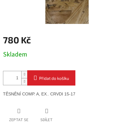
780 Kč
Měrná
Skladem
cena:
Přidat do košíku
TĚSNĚNÍ COMP. A, EX.. 
CRVDI 15-17
ZEPTAT SE
SDÍLET