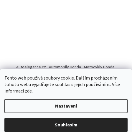
Autoelegance.cz
Automobily Honda
Motocykly Honda
ISUZU D-MAX
Tento web používá soubory cookie. Dalším procházením
tohoto webu vyjadřujete souhlas s jejich používáním.. Více
informací
zde
.
Vytvořil Shoptet
Nastavení
Copyright 2026
Autoelegance Brno s.r.o.
. Všechna práva
Souhlasím
vyhrazena.