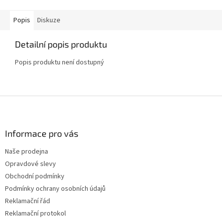
Popis
Diskuze
Detailní popis produktu
Popis produktu není dostupný
Z
á
p
a
Informace pro vás
t
Naše prodejna
í
Opravdové slevy
Obchodní podmínky
Podmínky ochrany osobních údajů
Reklamační řád
Reklamační protokol