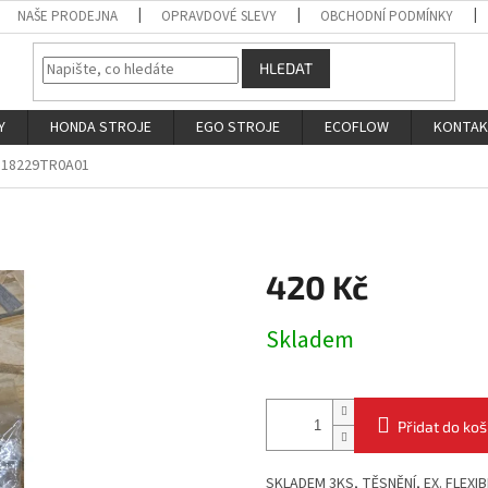
NAŠE PRODEJNA
OPRAVDOVÉ SLEVY
OBCHODNÍ PODMÍNKY
HLEDAT
Y
HONDA STROJE
EGO STROJE
ECOFLOW
KONTA
18229TR0A01
420 Kč
Měrná
Skladem
cena:
Přidat do koš
SKLADEM 3KS, TĚSNĚNÍ, EX. FLEXIBI