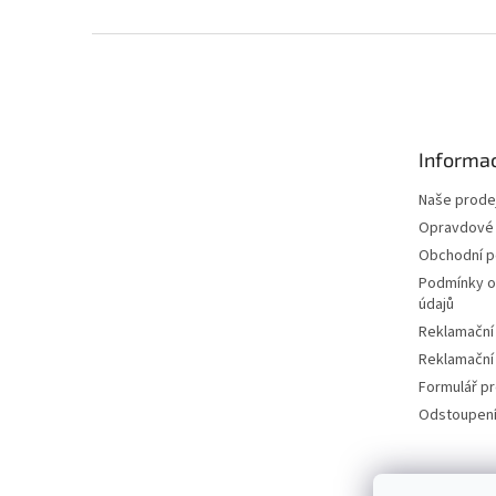
Z
á
p
a
t
Informac
í
Naše prode
Opravdové 
Obchodní 
Podmínky o
údajů
Reklamační
Reklamační
Formulář p
Odstoupení