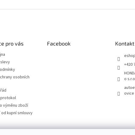
e pro vás
Facebook
Kontakt
jna
esho
slevy
+420 
podmínky
HONDA
chrany osobních
o s.r.o
autoe
 řád
ovice
 protokol
ro výměnu zboží
 od kupní smlouvy