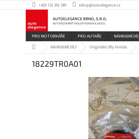
Přejít
+420 731 391 289
eshop@autoelegance.cz
na
obsah
PRO MOTORKÁŘE
PRO AUTAŘE
NÁHRADNÍ DÍL
Domů
NÁHRADNÍ DÍLY
Originální díly Honda
18229TR0A01