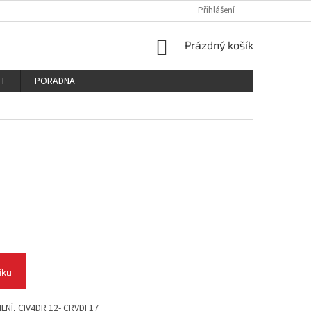
PODMÍNKY OCHRANY OSOBNÍCH ÚDAJŮ
REKLAMAČNÍ ŘÁD
Přihlášení
REKLAM
NÁKUPNÍ
Prázdný košík
KOŠÍK
KT
PORADNA
íku
LNÍ, CIV4DR 12- CRVDI 17