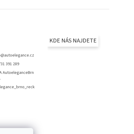
KDE NÁS NAJDETE
p
@
autoelegance.cz
731 391 289
 AutoeleganceBrn
.
legance_brno_reck