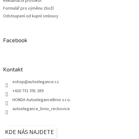
Reklamační protokol
Formulář pro výměnu zboží
Odstoupení od kupní smlouvy
Facebook
Kontakt
eshop
@
autoelegance.cz
+420 731 391 289
HONDA AutoeleganceBrno s.r.o.
autoelegance_brno_reckovice
KDE NÁS NAJDETE