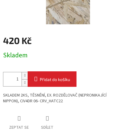
420 Kč
Měrná
Skladem
cena:
Přidat do košíku
SKLADEM 2KS,
TĚSNĚNÍ, EX. ROZDĚLOVAČ (NEPRONIKAJÍCÍ
NIPPON),
CIV4DR 06- CRV_HATC22
ZEPTAT SE
SDÍLET