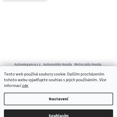
Autoelegance.cz
Automobily Honda
Motocykly Honda
ISUZU D-MAX
Tento web používá soubory cookie. Dalším procházením
tohoto webu vyjadřujete souhlas s jejich používáním.. Více
informací
zde
.
Vytvořil Shoptet
Nastavení
Copyright 2026
Autoelegance Brno s.r.o.
. Všechna práva
Souhlasím
vyhrazena.