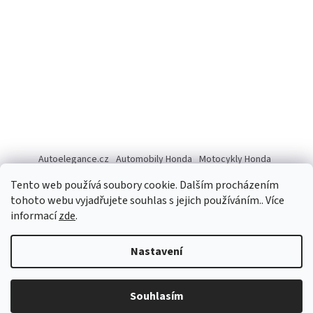
Autoelegance.cz
Automobily Honda
Motocykly Honda
ISUZU D-MAX
Tento web používá soubory cookie. Dalším procházením
tohoto webu vyjadřujete souhlas s jejich používáním.. Více
informací
zde
.
Vytvořil Shoptet
Nastavení
Copyright 2026
Autoelegance Brno s.r.o.
. Všechna práva
Souhlasím
vyhrazena.