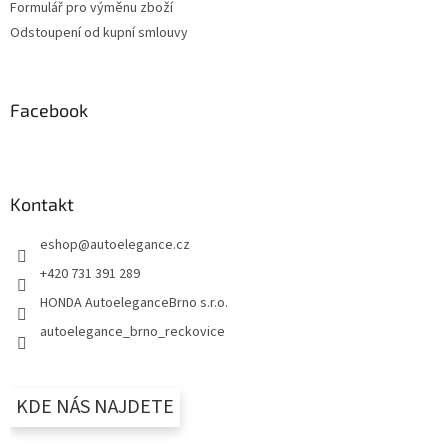
Formulář pro výměnu zboží
Odstoupení od kupní smlouvy
Facebook
Kontakt
eshop
@
autoelegance.cz
+420 731 391 289
HONDA AutoeleganceBrno s.r.o.
autoelegance_brno_reckovice
KDE NÁS NAJDETE