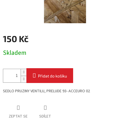
150 Kč
Měrná
Skladem
cena:
Přidat do košíku
SEDLO PRUZINY VENTILU, PRELUDE 93- ACCEURO 02
ZEPTAT SE
SDÍLET