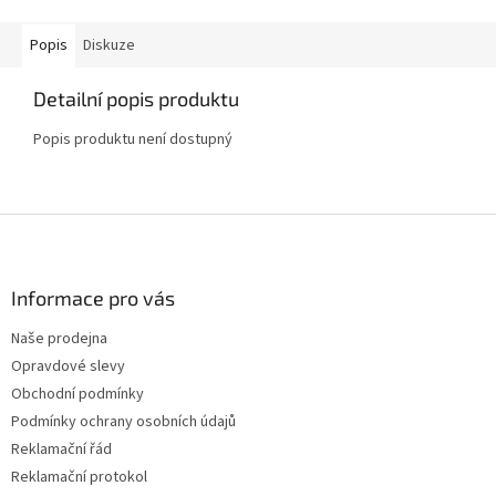
Popis
Diskuze
Detailní popis produktu
Popis produktu není dostupný
Z
á
p
a
Informace pro vás
t
Naše prodejna
í
Opravdové slevy
Obchodní podmínky
Podmínky ochrany osobních údajů
Reklamační řád
Reklamační protokol