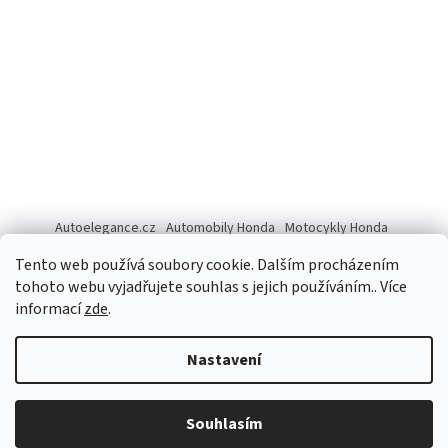
Autoelegance.cz
Automobily Honda
Motocykly Honda
ISUZU D-MAX
Tento web používá soubory cookie. Dalším procházením
tohoto webu vyjadřujete souhlas s jejich používáním.. Více
informací
zde
.
Vytvořil Shoptet
Nastavení
Copyright 2026
Autoelegance Brno s.r.o.
. Všechna práva
Souhlasím
vyhrazena.