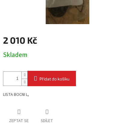
2 010 Kč
Měrná
Skladem
cena:
Přidat do košíku
LISTA BOCNI L,
ZEPTAT SE
SDÍLET