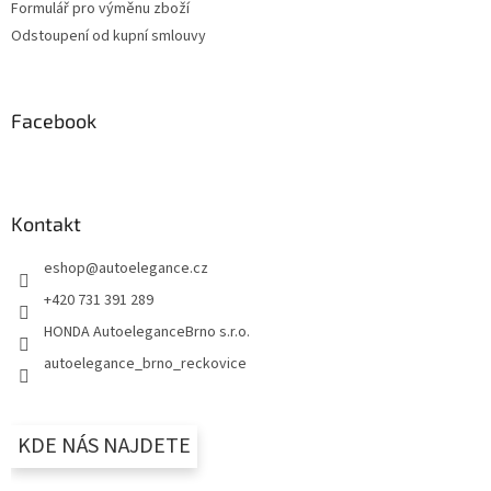
Formulář pro výměnu zboží
Odstoupení od kupní smlouvy
Facebook
Kontakt
eshop
@
autoelegance.cz
+420 731 391 289
HONDA AutoeleganceBrno s.r.o.
autoelegance_brno_reckovice
KDE NÁS NAJDETE