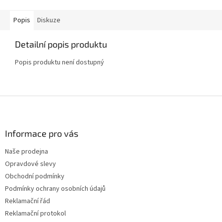
Popis
Diskuze
Detailní popis produktu
Popis produktu není dostupný
Z
á
p
a
Informace pro vás
t
Naše prodejna
í
Opravdové slevy
Obchodní podmínky
Podmínky ochrany osobních údajů
Reklamační řád
Reklamační protokol