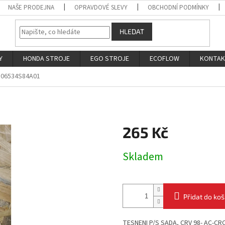
NAŠE PRODEJNA
OPRAVDOVÉ SLEVY
OBCHODNÍ PODMÍNKY
HLEDAT
Y
HONDA STROJE
EGO STROJE
ECOFLOW
KONTA
06534S84A01
265 Kč
Měrná
Skladem
cena:
Přidat do koš
TESNENI P/S SADA, CRV 98- AC-C