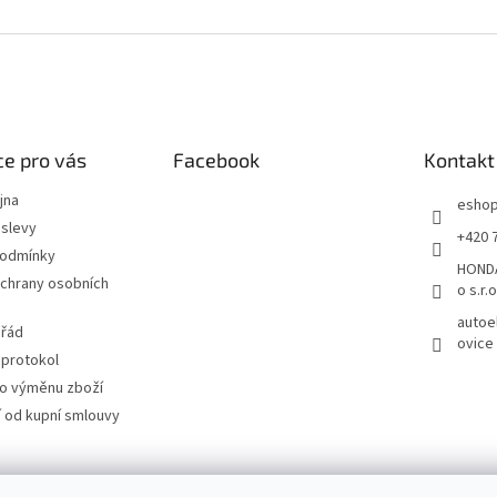
e pro vás
Facebook
Kontakt
jna
esho
slevy
+420 
podmínky
HONDA
chrany osobních
o s.r.o
autoe
 řád
ovice
 protokol
ro výměnu zboží
 od kupní smlouvy