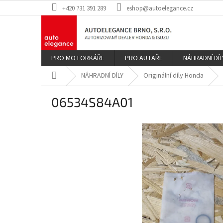
Přejít
+420 731 391 289
eshop@autoelegance.cz
na
obsah
PRO MOTORKÁŘE
PRO AUTAŘE
NÁHRADNÍ DÍL
Domů
NÁHRADNÍ DÍLY
Originální díly Honda
06534S84A01