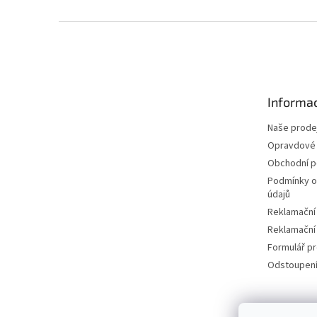
Z
á
p
a
t
Informac
í
Naše prode
Opravdové 
Obchodní 
Podmínky o
údajů
Reklamační
Reklamační
Formulář p
Odstoupení