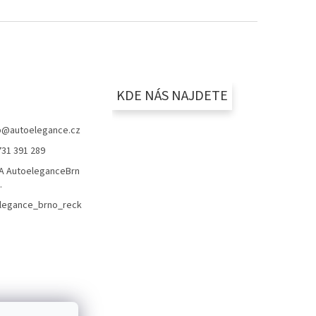
KDE NÁS NAJDETE
p
@
autoelegance.cz
731 391 289
 AutoeleganceBrn
.
legance_brno_reck