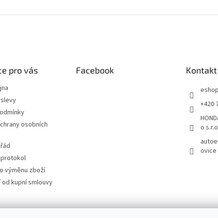
e pro vás
Facebook
Kontakt
jna
esho
slevy
+420 
podmínky
HONDA
chrany osobních
o s.r.o
autoe
 řád
ovice
 protokol
ro výměnu zboží
 od kupní smlouvy