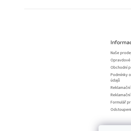
Z
á
p
a
t
Informac
í
Naše prode
Opravdové 
Obchodní 
Podmínky o
údajů
Reklamační
Reklamační
Formulář p
Odstoupení