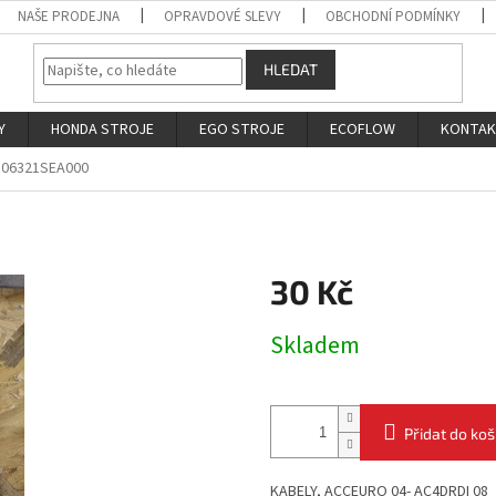
NAŠE PRODEJNA
OPRAVDOVÉ SLEVY
OBCHODNÍ PODMÍNKY
HLEDAT
Y
HONDA STROJE
EGO STROJE
ECOFLOW
KONTA
06321SEA000
30 Kč
Měrná
Skladem
cena:
Přidat do koš
KABELY, ACCEURO 04- AC4DRDI 08