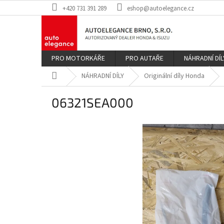
Přejít
+420 731 391 289
eshop@autoelegance.cz
na
obsah
PRO MOTORKÁŘE
PRO AUTAŘE
NÁHRADNÍ DÍL
Domů
NÁHRADNÍ DÍLY
Originální díly Honda
06321SEA000