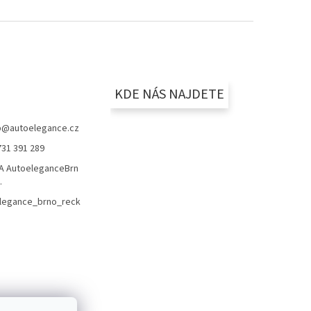
KDE NÁS NAJDETE
p
@
autoelegance.cz
731 391 289
 AutoeleganceBrn
.
legance_brno_reck